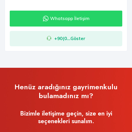
Whatsapp İletişim
+90(0...Göster
Henüz aradığınız gayrimenkulu
bulamadınız mı?
Bizimle iletişime geçin, size en iyi
seçenekleri sunalım.