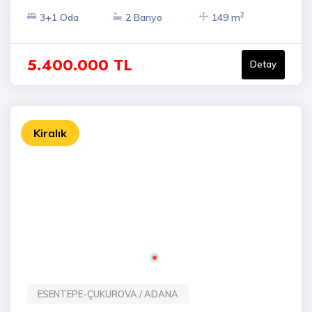
2
3+1 Oda
2 Banyo
149 m
5.400.000 TL
Detay
Kiralık
ESENTEPE-ÇUKUROVA / ADANA