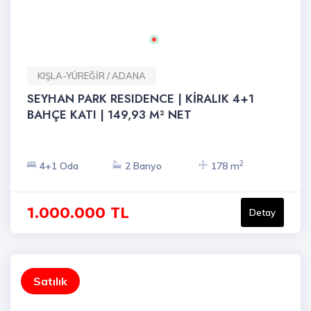
KIŞLA-YÜREĞİR / ADANA
SEYHAN PARK RESIDENCE | KİRALIK 4+1
BAHÇE KATI | 149,93 M² NET
2
4+1 Oda
2 Banyo
178 m
1.000.000 TL
Detay
Satılık