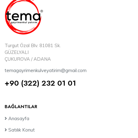
Turgut Özal Blv. 81081 Sk.
GÜZELYALI
ÇUKUROVA / ADANA
temagayrimenkulveyatirim@gmail.com
+90 (322) 232 01 01
BAĞLANTILAR
Anasayfa
Satılık Konut