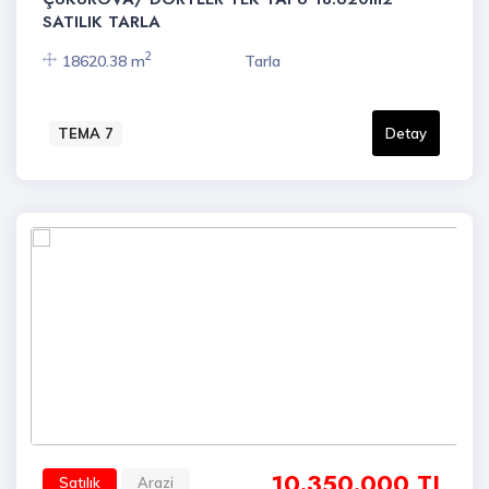
SATILIK TARLA
2
18620.38 m
Tarla
TEMA 7
Detay
10.350.000 TL
Satılık
Arazi