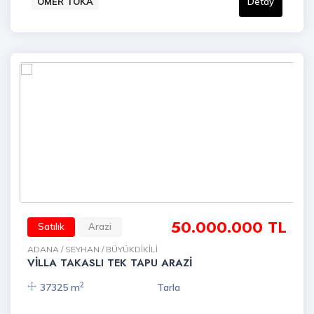
ÖMER TOKA
Detay
50.000.000 TL
Satılık
Arazi
ADANA / SEYHAN / BÜYÜKDİKİLİ
VİLLA TAKASLI TEK TAPU ARAZİ
2
37325 m
Tarla