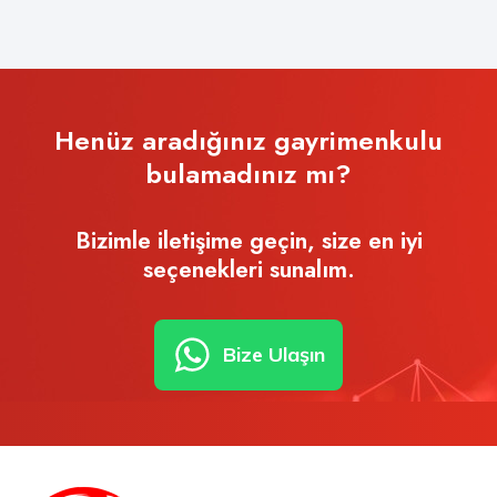
Henüz aradığınız gayrimenkulu
bulamadınız mı?
Bizimle iletişime geçin, size en iyi
seçenekleri sunalım.
Bize Ulaşın