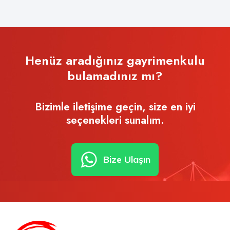
Henüz aradığınız gayrimenkulu
bulamadınız mı?
Bizimle iletişime geçin, size en iyi
seçenekleri sunalım.
Bize Ulaşın