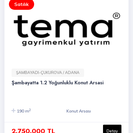
Satılık
ŞAMBAYADI-ÇUKUROVA / ADANA
Şambayatta 1.2 Yoğunluklu Konut Arsasi
2
190 m
Konut Arsası
2.750.000 TL
Detay