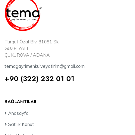
Turgut Özal Blv. 81081 Sk.
GÜZELYALI
ÇUKUROVA / ADANA
temagayrimenkulveyatirim@gmail.com
+90 (322) 232 01 01
BAĞLANTILAR
Anasayfa
Satılık Konut