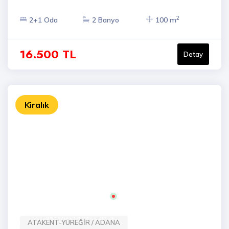
2
2+1 Oda
2 Banyo
100 m
16.500 TL
Detay
Kiralık
ATAKENT-YÜREĞİR / ADANA