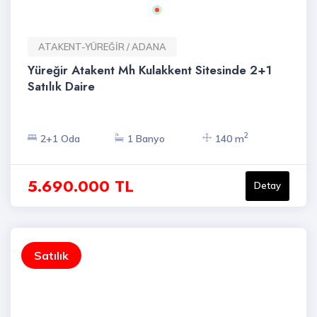
ATAKENT-YÜREĞİR / ADANA
Yüreğir Atakent Mh Kulakkent Sitesinde 2+1
Satılık Daire
2
2+1 Oda
1 Banyo
140 m
5.690.000 TL
Detay
Satılık