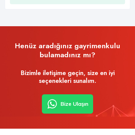
Henüz aradığınız gayrimenkulu
bulamadınız mı?
Bizimle iletişime geçin, size en iyi
seçenekleri sunalım.
Bize Ulaşın