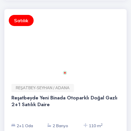
Satılık
REŞATBEY-SEYHAN / ADANA
Reşatbeyde Yeni Binada Otoparklı Doğal Gazlı
2+1 Satılık Daire
2
2+1 Oda
2 Banyo
110 m