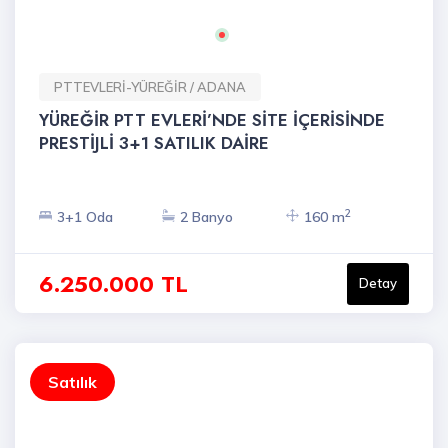
PTTEVLERİ-YÜREĞİR / ADANA
YÜREĞİR PTT EVLERİ’NDE SİTE İÇERİSİNDE
PRESTİJLİ 3+1 SATILIK DAİRE
2
3+1 Oda
2 Banyo
160 m
6.250.000 TL
Detay
Satılık