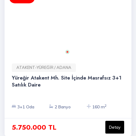
ATAKENT-YÜREĞİR / ADANA
Yüreğir Atakent Mh. Site İçinde Masrafsız 3+1
Satılık Daire
2
3+1 Oda
2 Banyo
160 m
5.750.000 TL
Detay