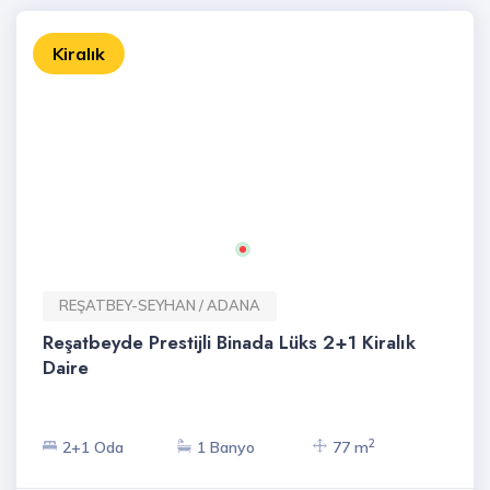
Kiralık
REŞATBEY-SEYHAN / ADANA
Reşatbeyde Prestijli Binada Lüks 2+1 Kiralık
Daire
2
2+1 Oda
1 Banyo
77 m