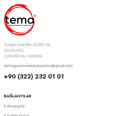
Turgut Özal Blv. 81081 Sk.
GÜZELYALI
ÇUKUROVA / ADANA
temagayrimenkulveyatirim@gmail.com
+90 (322) 232 01 01
BAĞLANTILAR
Anasayfa
Satılık Konut