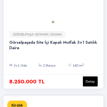
GÜRSELPAŞA-SEYHAN / ADANA
Gürselpaşada Site İçi Kapalı Mutfak 3+1 Satılık
Daire
2
3+1 Oda
2 Banyo
140 m
8.250.000 TL
Detay
Kiralık