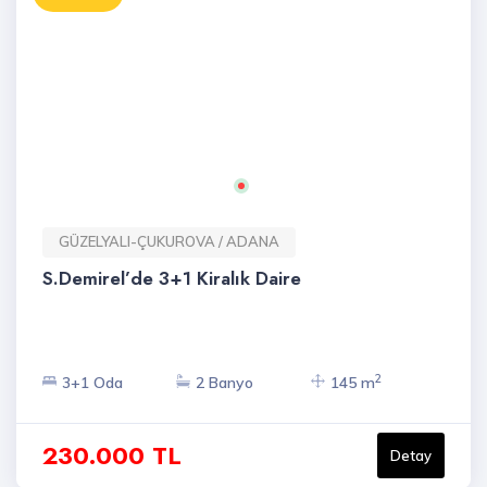
GÜZELYALI-ÇUKUROVA / ADANA
S.Demirel’de 3+1 Kiralık Daire
2
3+1 Oda
2 Banyo
145 m
230.000 TL
Detay