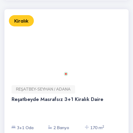
Kiralık
REŞATBEY-SEYHAN / ADANA
Reşatbeyde Masrafsız 3+1 Kiralık Daire
2
3+1 Oda
2 Banyo
170 m