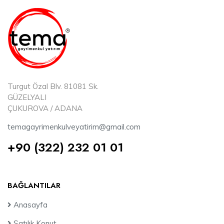
Turgut Özal Blv. 81081 Sk.
GÜZELYALI
ÇUKUROVA / ADANA
temagayrimenkulveyatirim@gmail.com
+90 (322) 232 01 01
BAĞLANTILAR
Anasayfa
Satılık Konut