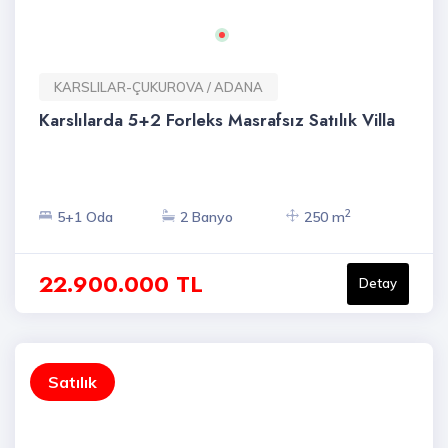
KARSLILAR-ÇUKUROVA / ADANA
Karslılarda 5+2 Forleks Masrafsız Satılık Villa
2
5+1 Oda
2 Banyo
250 m
22.900.000 TL
Detay
Satılık