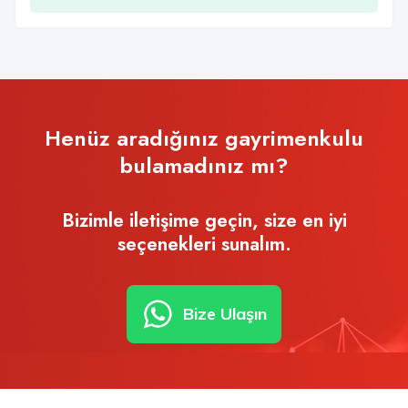
Henüz aradığınız gayrimenkulu
bulamadınız mı?
Bizimle iletişime geçin, size en iyi
seçenekleri sunalım.
Bize Ulaşın