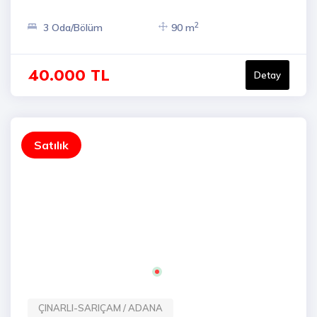
2
3 Oda/Bölüm
90 m
40.000 TL
Detay
Satılık
ÇINARLI-SARIÇAM / ADANA