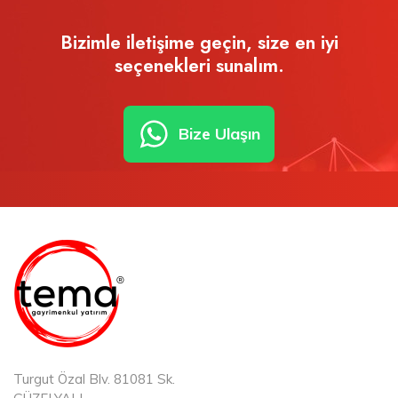
Bizimle iletişime geçin, size en iyi
seçenekleri sunalım.
Bize Ulaşın
Turgut Özal Blv. 81081 Sk.