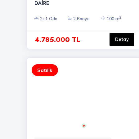
DAİRE
2
2+1 Oda
2 Banyo
100 m
4.785.000 TL
Detay
Satılık