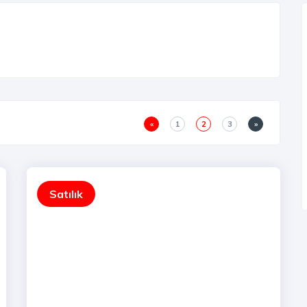
«
1
2
3
»
Satılık