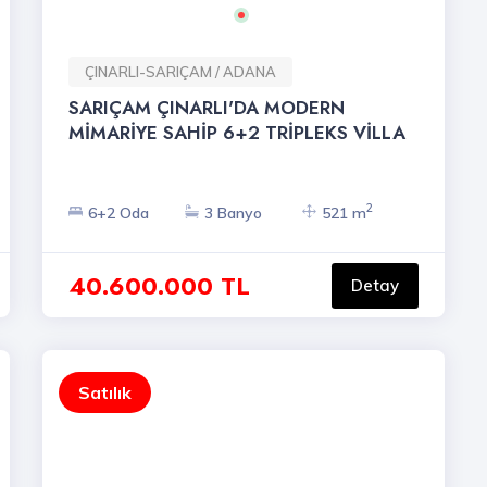
ÇINARLI-SARIÇAM / ADANA
SARIÇAM ÇINARLI'DA MODERN
MİMARİYE SAHİP 6+2 TRİPLEKS VİLLA
2
6+2 Oda
3 Banyo
521 m
40.600.000 TL
Detay
Satılık