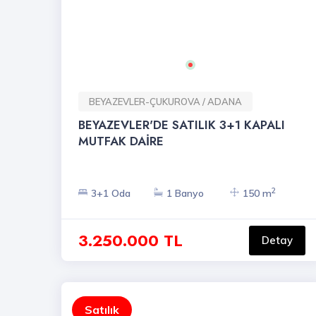
BEYAZEVLER-ÇUKUROVA / ADANA
BEYAZEVLER'DE SATILIK 3+1 KAPALI
MUTFAK DAİRE
2
3+1 Oda
1 Banyo
150 m
3.250.000 TL
Detay
Satılık