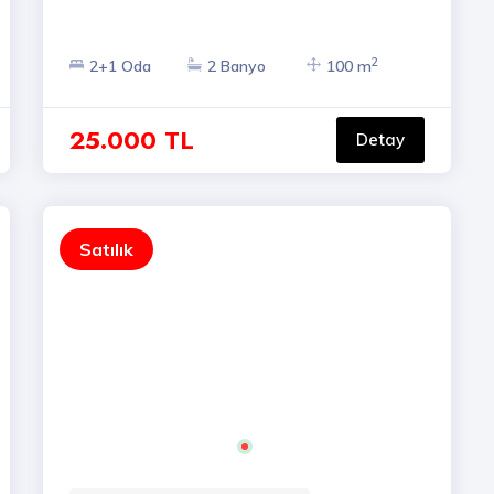
2
2+1 Oda
2 Banyo
100 m
25.000 TL
Detay
Satılık