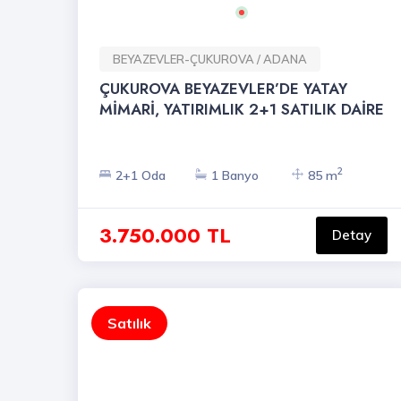
BEYAZEVLER-ÇUKUROVA / ADANA
ÇUKUROVA BEYAZEVLER’DE YATAY
MİMARİ, YATIRIMLIK 2+1 SATILIK DAİRE
2
2+1 Oda
1 Banyo
85 m
3.750.000 TL
Detay
Satılık