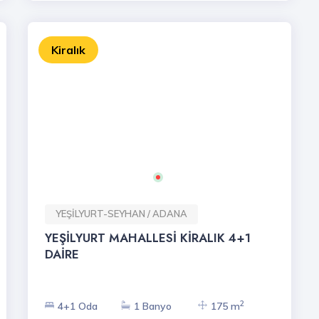
Kiralık
YEŞİLYURT-SEYHAN / ADANA
YEŞİLYURT MAHALLESİ KİRALIK 4+1
DAİRE
2
4+1 Oda
1 Banyo
175 m