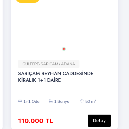
GÜLTEPE-SARIÇAM / ADANA
SARIÇAM REYHAN CADDESİNDE
KİRALIK 1+1 DAİRE
2
1+1 Oda
1 Banyo
50 m
110.000 TL
Detay